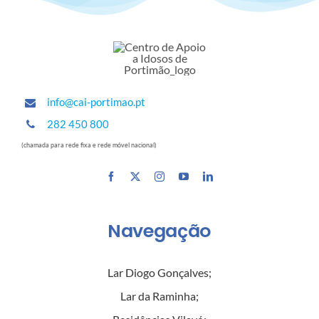
info@cai-portimao.pt
282 450 800
(chamada para rede fixa e rede móvel nacional)
Navegação
Lar Diogo Gonçalves
;
Lar da Raminha
;