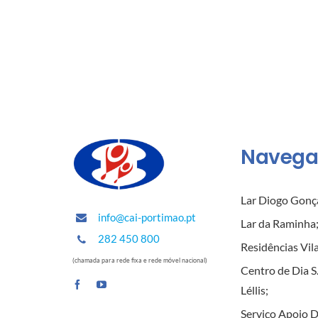
Navega
Lar Diogo Gonç
info@cai-portimao.pt
Lar da Raminha
282 450 800
Residências Vil
(chamada para rede fixa e rede móvel nacional)
Centro de Dia S
Léllis
;
Serviço Apoio D