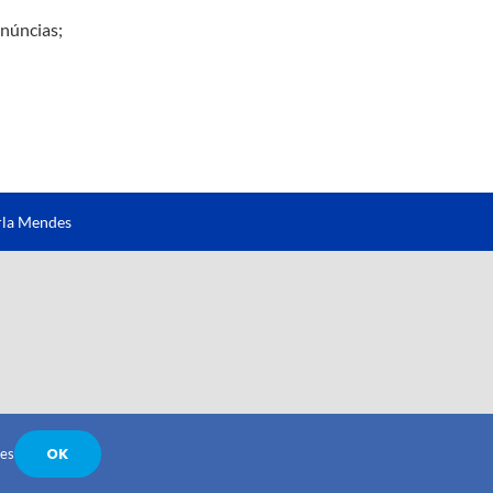
enúncias
;
rla Mendes
OK
ies