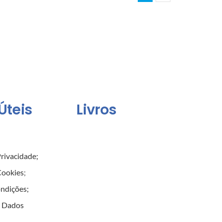
Úteis
Livros
Privacidade
;
 Cookies
;
ondições
;
e Dados