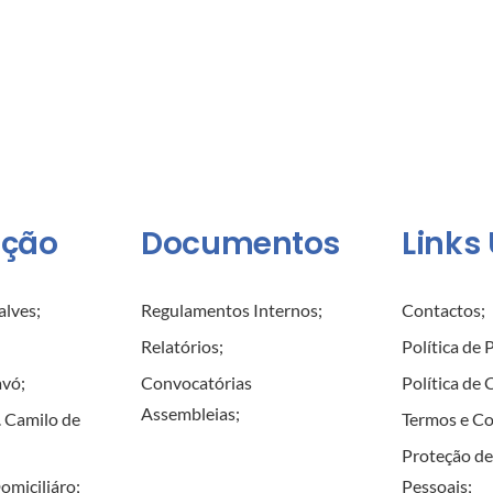
ção
Documentos
Links 
alves
;
Regulamentos Internos
;
Contactos
;
;
Relatórios
;
Política de 
avó
;
Convocatórias
Política de
Assembleias
;
. Camilo de
Termos e C
Proteção d
omiciliáro
;
Pessoais
;