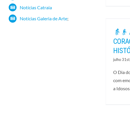
Notícias Catraia
Notícias Galeria de Arte
;
👵👴 
CORA
HISTÓ
julho 31s
O Dia do
com emo
a Idosos