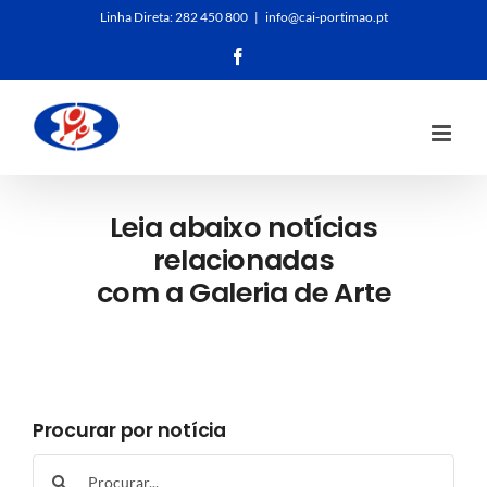
Skip
Linha Direta:
282 450 800
|
info@cai-portimao.pt
to
Facebook
content
Leia abaixo notícias
relacionadas
com a Galeria de Arte
Procurar por notícia
Search