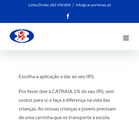
Skip
Linha Direta:
282 450 800
|
info@cai-portimao.pt
to
Facebook
content
Escolha a aplicação a dar ao seu IRS.
Por favor doe à CATRAIA 1% do seu IRS, sem
custos para si, e faça a diferença na vida das
crianças. As nossas crianças e jovens precisam
de uma carrinha que os transporte à escola.