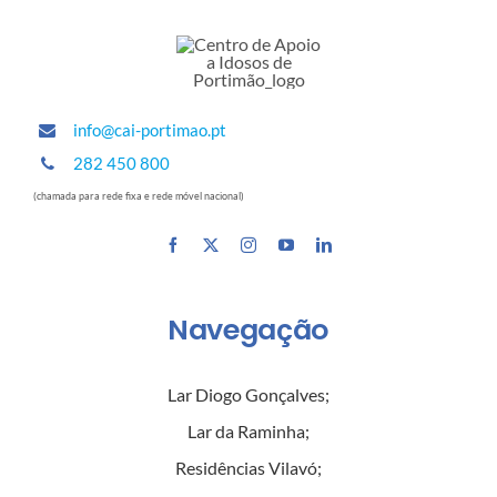
info@cai-portimao.pt
282 450 800
(chamada para rede fixa e rede móvel nacional)
Navegação
Lar Diogo Gonçalves
;
Lar da Raminha
;
Residências Vilavó
;